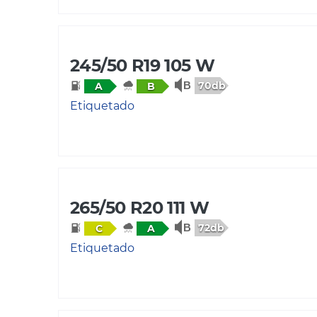
245/50 R19 105 W
70db
A
B
Etiquetado
265/50 R20 111 W
72db
C
A
Etiquetado