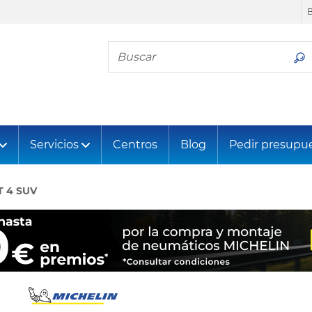
Busca tu neumático
Servicios
Centros
Blog
Pedir presupu
T 4 SUV