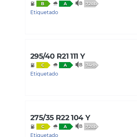
72db
B
A
Etiquetado
295/40 R21 111 Y
74db
C
A
Etiquetado
275/35 R22 104 Y
72db
C
A
Etiquetado