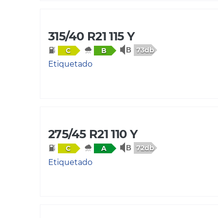
315/40 R21 115 Y
73db
C
B
Etiquetado
275/45 R21 110 Y
72db
C
A
Etiquetado