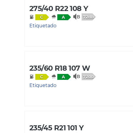
275/40 R22 108 Y
72db
C
A
Etiquetado
235/60 R18 107 W
72db
C
A
Etiquetado
235/45 R21 101 Y