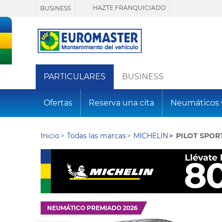
HAZTE FRANQUICIADO
BUSINESS
PARTICULARES
BUSINESS
Ofertas
Reserva una cita
Neumáticos
Inicio
Todas las marcas
MICHELIN
PILOT SPOR
NEUMÁTICO PREMIADO 2026