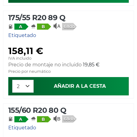
175/55 R20 89 Q
68db
A
B
Etiquetado
158,11 €
IVA incluido
Precio de montaje no incluido
19,85 €
Precio por neumático
AÑADIR A LA CESTA
155/60 R20 80 Q
68db
A
B
Etiquetado