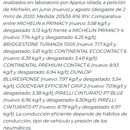
realizados en laboratorio por Applus Idiada, a petición
de Michelin, en junio (nuevo) y agosto (desgaste de 2
mm) de 2020. Medida: 205/55 R16 91V. Comparativa
entre MICHELIN e.PRIMACY (nuevo: 5.58 kg/t y
desgastado: 5.13 kg/t) frente a MICHELIN PRIMACY 4
(nuevo: 7.74 kg/t y desgastado: 6.25 kg/t);
BRIDGESTONE TURANZA T005 (nuevo: 7.17 kg/t y
desgastado: 5.81 kg/t); CONTINENTAL ECOCONTACT 6
(nuevo: 6.39 kg/t y desgastado: 5.49 kg/t);
CONTINENTAL PREMIUM CONTACT 6 (nuevo: 8.93
kg/t y desgastado: 6.94 kg/t); DUNLOP
BLURESPONSE (nuevo: 7.97 kg/t y desgastado: 5.54
kg/t); GOODYEAR EFFICIENT GRIP 2 (nuevo: 7.01kg/t y
desgastado: 5.38 kg/t); PIRELLI CINTURATO P7 BLUE
(nuevo: 6.96 kg/t y desgastado: 6.30kg/t); PIRELLI
CINTURATO P7 (nuevo: 8.79 kg/t y desgastado: 6.97
kg/t). La conducción eficiente depende de hábitos de
conducción, tipo de vehículo y presión de los
neumáticos.