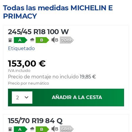
Todas las medidas MICHELIN E
PRIMACY
245/45 R18 100 W
70db
A
B
Etiquetado
153,00 €
IVA incluido
Precio de montaje no incluido
19,85 €
Precio por neumático
AÑADIR A LA CESTA
155/70 R19 84 Q
68db
A
B