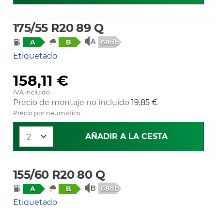
175/55 R20 89 Q
68db
A
B
Etiquetado
158,11 €
IVA incluido
Precio de montaje no incluido
19,85 €
Precio por neumático
AÑADIR A LA CESTA
155/60 R20 80 Q
68db
A
B
Etiquetado