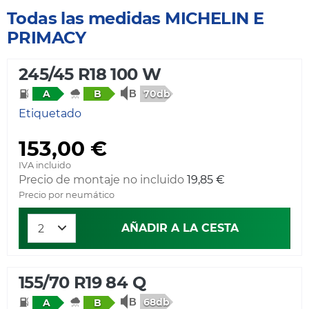
Todas las medidas MICHELIN E
PRIMACY
245/45 R18 100 W
70db
A
B
Etiquetado
153,00 €
IVA incluido
Precio de montaje no incluido
19,85 €
Precio por neumático
AÑADIR A LA CESTA
155/70 R19 84 Q
68db
A
B