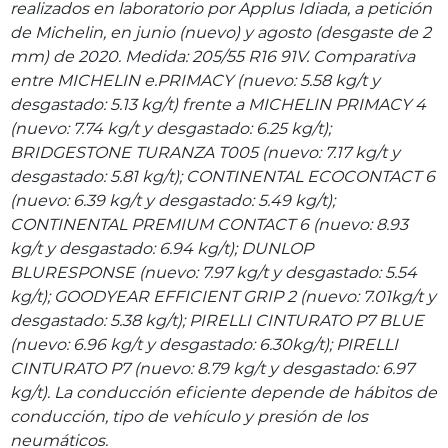
realizados en laboratorio por Applus Idiada, a petición
de Michelin, en junio (nuevo) y agosto (desgaste de 2
mm) de 2020. Medida: 205/55 R16 91V. Comparativa
entre MICHELIN e.PRIMACY (nuevo: 5.58 kg/t y
desgastado: 5.13 kg/t) frente a MICHELIN PRIMACY 4
(nuevo: 7.74 kg/t y desgastado: 6.25 kg/t);
BRIDGESTONE TURANZA T005 (nuevo: 7.17 kg/t y
desgastado: 5.81 kg/t); CONTINENTAL ECOCONTACT 6
(nuevo: 6.39 kg/t y desgastado: 5.49 kg/t);
CONTINENTAL PREMIUM CONTACT 6 (nuevo: 8.93
kg/t y desgastado: 6.94 kg/t); DUNLOP
BLURESPONSE (nuevo: 7.97 kg/t y desgastado: 5.54
kg/t); GOODYEAR EFFICIENT GRIP 2 (nuevo: 7.01kg/t y
desgastado: 5.38 kg/t); PIRELLI CINTURATO P7 BLUE
(nuevo: 6.96 kg/t y desgastado: 6.30kg/t); PIRELLI
CINTURATO P7 (nuevo: 8.79 kg/t y desgastado: 6.97
kg/t). La conducción eficiente depende de hábitos de
conducción, tipo de vehículo y presión de los
neumáticos.