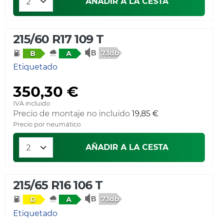
AÑADIR A LA CESTA
215/60 R17 109 T
73db
B
A
Etiquetado
350,30 €
IVA incluido
Precio de montaje no incluido
19,85 €
Precio por neumático
AÑADIR A LA CESTA
215/65 R16 106 T
73db
D
A
Etiquetado