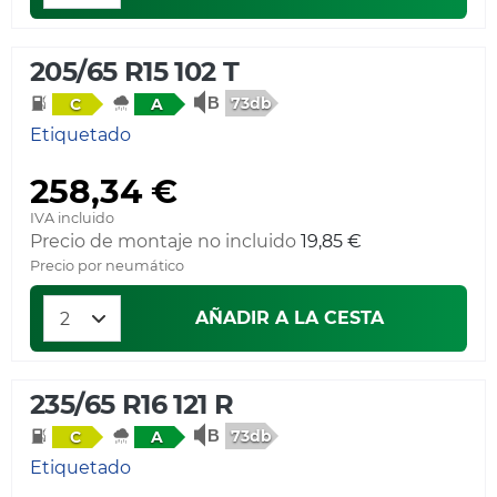
205/65 R15 102 T
73db
C
A
Etiquetado
258,34 €
IVA incluido
Precio de montaje no incluido
19,85 €
Precio por neumático
AÑADIR A LA CESTA
235/65 R16 121 R
73db
C
A
Etiquetado