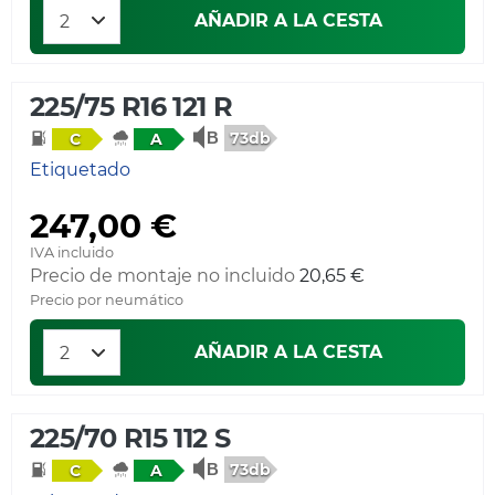
AÑADIR A LA CESTA
225/75 R16 121 R
73db
C
A
Etiquetado
247,00 €
IVA incluido
Precio de montaje no incluido
20,65 €
Precio por neumático
AÑADIR A LA CESTA
225/70 R15 112 S
73db
C
A