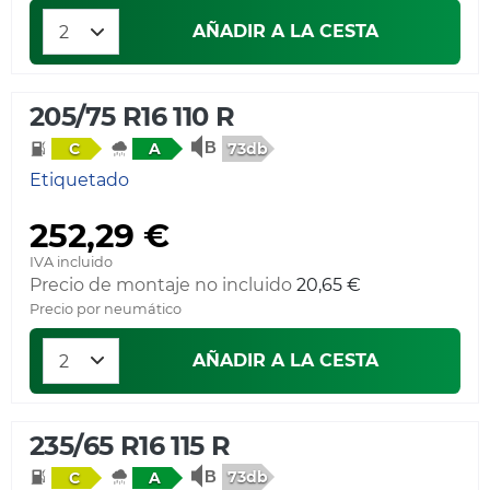
AÑADIR A LA CESTA
205/75 R16 110 R
73db
C
A
Etiquetado
252,29 €
IVA incluido
Precio de montaje no incluido
20,65 €
Precio por neumático
AÑADIR A LA CESTA
235/65 R16 115 R
73db
C
A