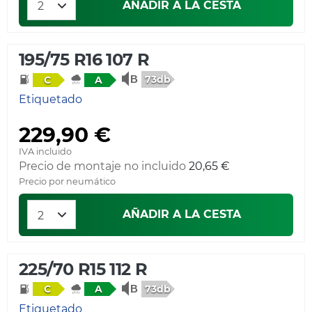
AÑADIR A LA CESTA
195/75 R16 107 R
73db
C
A
Etiquetado
229,90 €
IVA incluido
Precio de montaje no incluido
20,65 €
Precio por neumático
AÑADIR A LA CESTA
225/70 R15 112 R
73db
C
A
Etiquetado