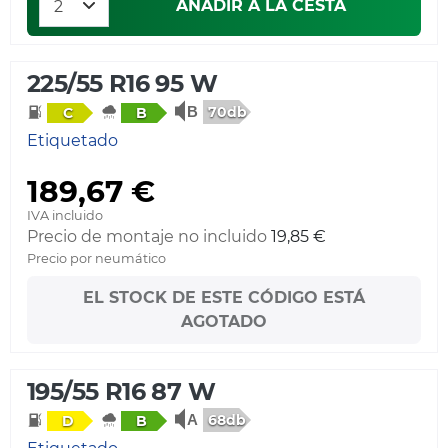
AÑADIR A LA CESTA
225/55 R16 95 W
70db
C
B
Etiquetado
189,67 €
IVA incluido
Precio de montaje no incluido
19,85 €
Precio por neumático
EL STOCK DE ESTE CÓDIGO ESTÁ
AGOTADO
195/55 R16 87 W
68db
D
B