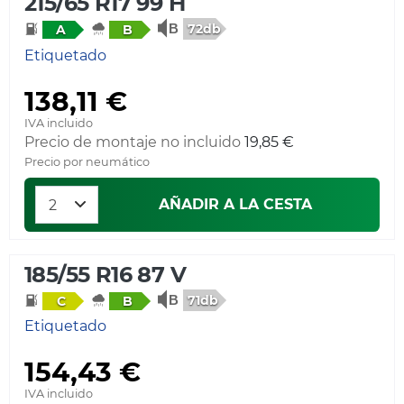
215/65 R17 99 H
72db
A
B
Etiquetado
138,11 €
IVA incluido
Precio de montaje no incluido
19,85 €
Precio por neumático
AÑADIR A LA CESTA
185/55 R16 87 V
71db
C
B
Etiquetado
154,43 €
IVA incluido