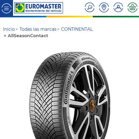
Inicio
Todas las marcas
CONTINENTAL
AllSeasonContact