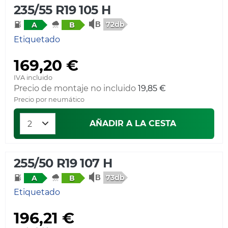
235/55 R19 105 H
72db
A
B
Etiquetado
169,20 €
IVA incluido
Precio de montaje no incluido
19,85 €
Precio por neumático
AÑADIR A LA CESTA
255/50 R19 107 H
73db
A
B
Etiquetado
196,21 €