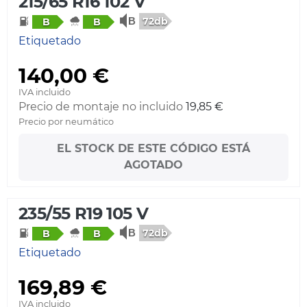
215/65 R16 102 V
72db
B
B
Etiquetado
140,00 €
IVA incluido
Precio de montaje no incluido
19,85 €
Precio por neumático
EL STOCK DE ESTE CÓDIGO ESTÁ
AGOTADO
235/55 R19 105 V
72db
B
B
Etiquetado
169,89 €
IVA incluido