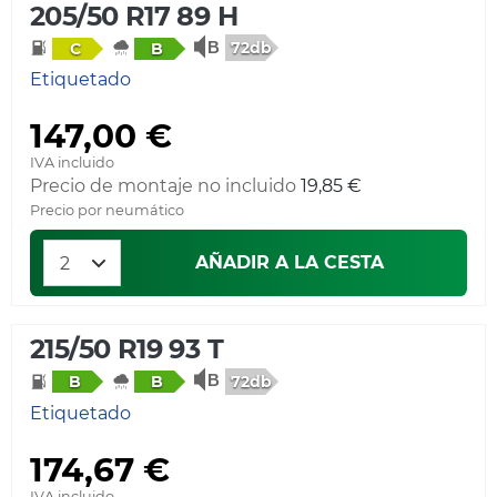
205/50 R17 89 H
72db
C
B
Etiquetado
147,00 €
IVA incluido
Precio de montaje no incluido
19,85 €
Precio por neumático
AÑADIR A LA CESTA
215/50 R19 93 T
72db
B
B
Etiquetado
174,67 €
IVA incluido