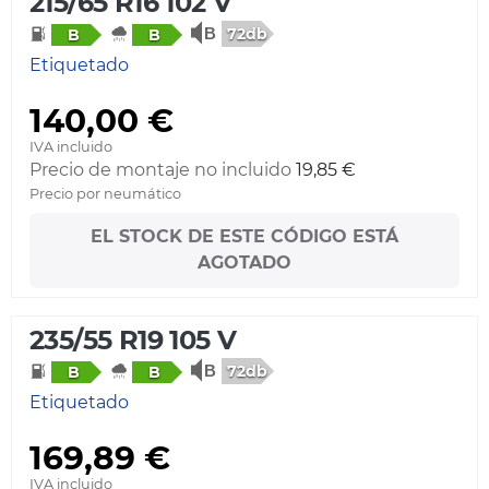
215/65 R16 102 V
72db
B
B
Etiquetado
140,00 €
IVA incluido
Precio de montaje no incluido
19,85 €
Precio por neumático
EL STOCK DE ESTE CÓDIGO ESTÁ
AGOTADO
235/55 R19 105 V
72db
B
B
Etiquetado
169,89 €
IVA incluido