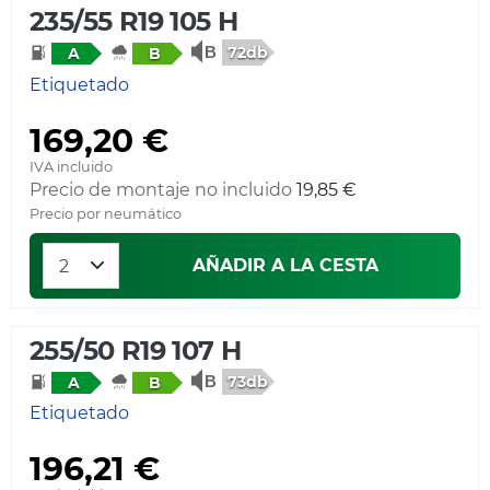
235/55 R19 105 H
72db
A
B
Etiquetado
169,20 €
IVA incluido
Precio de montaje no incluido
19,85 €
Precio por neumático
AÑADIR A LA CESTA
255/50 R19 107 H
73db
A
B
Etiquetado
196,21 €