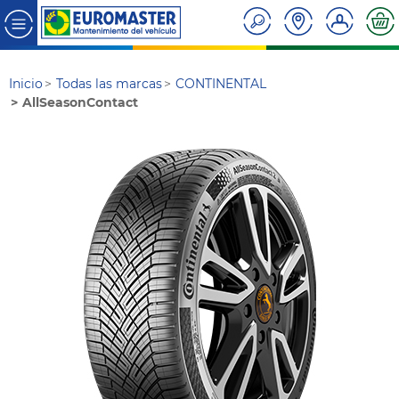
Inicio
Todas las marcas
CONTINENTAL
AllSeasonContact