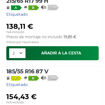
215/65 R17 99 H
72db
A
B
Etiquetado
138,11 €
IVA incluido
Precio de montaje no incluido
19,85 €
Precio por neumático
AÑADIR A LA CESTA
185/55 R16 87 V
71db
C
B
Etiquetado
154,43 €
IVA incluido