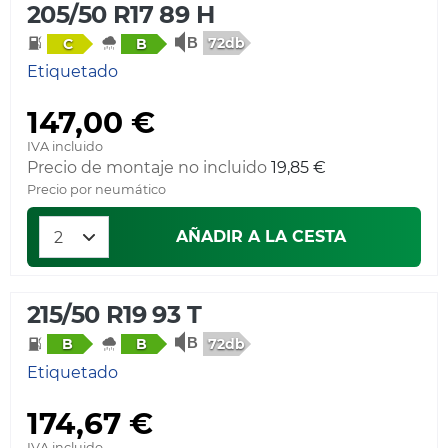
205/50 R17 89 H
72db
C
B
Etiquetado
147,00 €
IVA incluido
Precio de montaje no incluido
19,85 €
Precio por neumático
AÑADIR A LA CESTA
215/50 R19 93 T
72db
B
B
Etiquetado
174,67 €
IVA incluido