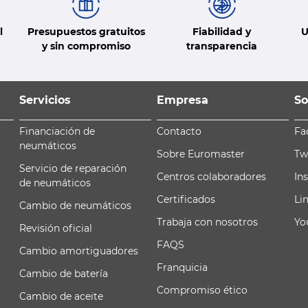
l
Presupuestos gratuitos
Fiabilidad y
U
y sin compromiso
transparencia
Servicios
Empresa
So
Financiación de
Contacto
Fa
neumáticos
Sobre Euromaster
Tw
Servicio de reparación
Centros colaboradores
In
de neumáticos
Certificados
Li
Cambio de neumáticos
Trabaja con nosotros
Yo
Revisión oficial
FAQS
Cambio amortiguadores
Franquicia
Cambio de batería
Compromiso ético
Cambio de aceite