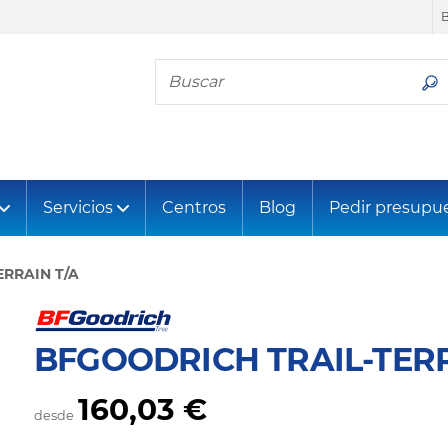
Busca tu neumático
Servicios
Centros
Blog
Pedir presupu
ERRAIN T/A
BFGOODRICH TRAIL-TERR
160,03 €
desde