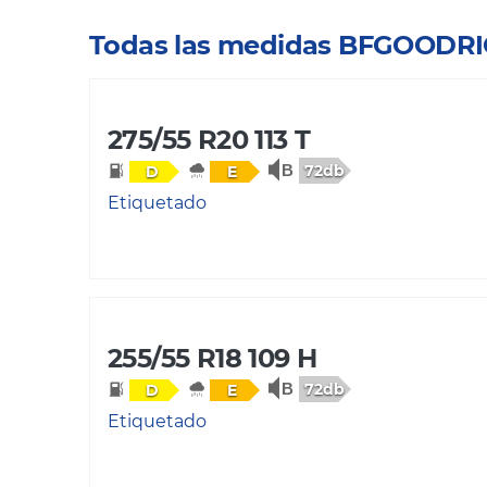
Todas las medidas BFGOODRI
275/55 R20 113 T
72db
D
E
Etiquetado
255/55 R18 109 H
72db
D
E
Etiquetado