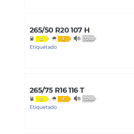
265/50 R20 107 H
72db
D
E
Etiquetado
265/75 R16 116 T
72db
D
E
Etiquetado