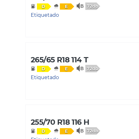
72db
D
E
Etiquetado
265/65 R18 114 T
72db
D
E
Etiquetado
255/70 R18 116 H
72db
D
E