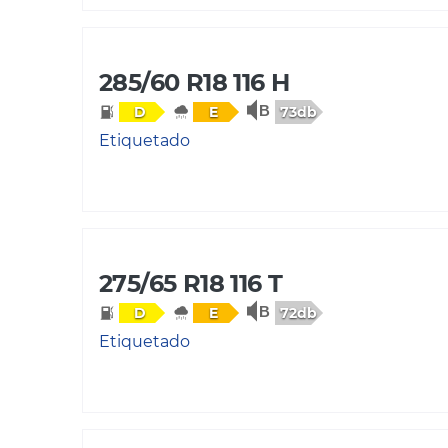
285/60 R18 116 H
73db
D
E
Etiquetado
275/65 R18 116 T
72db
D
E
Etiquetado