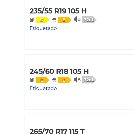
235/55 R19 105 H
72db
D
E
Etiquetado
245/60 R18 105 H
72db
E
E
Etiquetado
265/70 R17 115 T