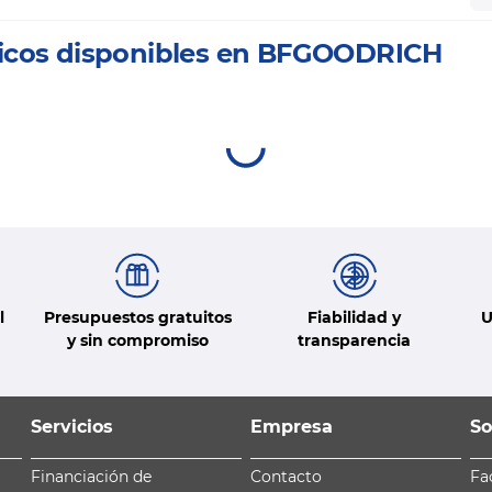
icos disponibles en BFGOODRICH
l
Presupuestos gratuitos
Fiabilidad y
U
y sin compromiso
transparencia
Servicios
Empresa
So
Financiación de
Contacto
Fa