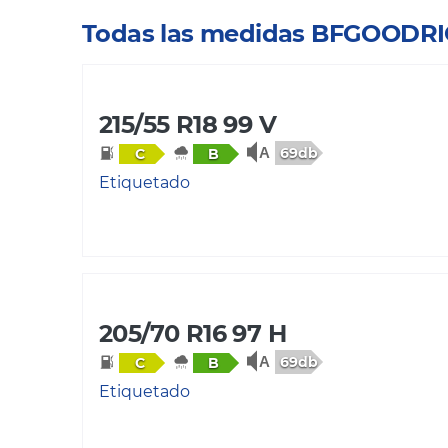
Todas las medidas BFGOODR
215/55 R18 99 V
69db
C
B
Etiquetado
205/70 R16 97 H
69db
C
B
Etiquetado