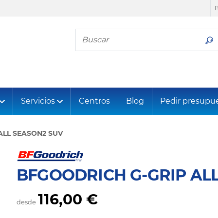
Busca tu neumático
Servicios
Centros
Blog
Pedir presupu
ALL SEASON2 SUV
BFGOODRICH G-GRIP AL
116,00 €
desde