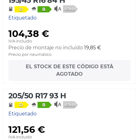
195/45 R16 84 H
69db
D
B
Etiquetado
104,38 €
IVA incluido
Precio de montaje no incluido
19,85 €
Precio por neumático
EL STOCK DE ESTE CÓDIGO ESTÁ
AGOTADO
205/50 R17 93 H
69db
D
B
Etiquetado
121,56 €
IVA incluido