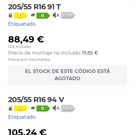
205/55 R16 91 T
69db
D
B
Etiquetado
88,49 €
IVA incluido
Precio de montaje no incluido
19,85 €
Precio por neumático
EL STOCK DE ESTE CÓDIGO ESTÁ
AGOTADO
205/55 R16 94 V
68db
D
B
Etiquetado
105,24 €