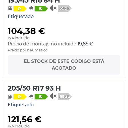
195/45 R16 84 H
69db
D
B
Etiquetado
104,38 €
IVA incluido
Precio de montaje no incluido
19,85 €
Precio por neumático
EL STOCK DE ESTE CÓDIGO ESTÁ
AGOTADO
205/50 R17 93 H
69db
D
B
Etiquetado
121,56 €
IVA incluido