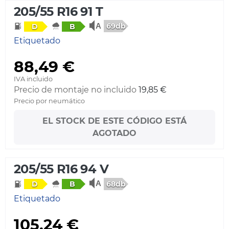
205/55 R16 91 T
69db
D
B
Etiquetado
88,49 €
IVA incluido
Precio de montaje no incluido
19,85 €
Precio por neumático
EL STOCK DE ESTE CÓDIGO ESTÁ
AGOTADO
205/55 R16 94 V
68db
D
B
Etiquetado
105,24 €