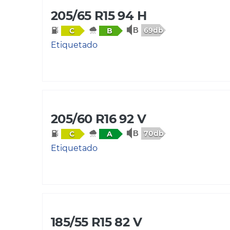
205/65 R15 94 H
69db
C
B
Etiquetado
205/60 R16 92 V
70db
C
A
Etiquetado
185/55 R15 82 V