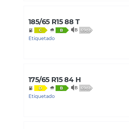
185/65 R15 88 T
69db
C
B
Etiquetado
175/65 R15 84 H
69db
D
B
Etiquetado