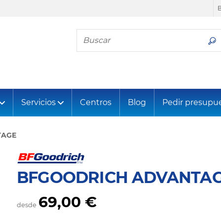
Busca tu neumático
Servicios
Centros
Blog
Pedir presupu
TAGE
BFGOODRICH ADVANTA
69,00 €
desde