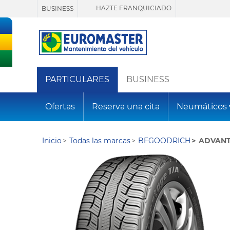
HAZTE FRANQUICIADO
BUSINESS
PARTICULARES
BUSINESS
Ofertas
Reserva una cita
Neumáticos
Inicio
Todas las marcas
BFGOODRICH
ADVAN