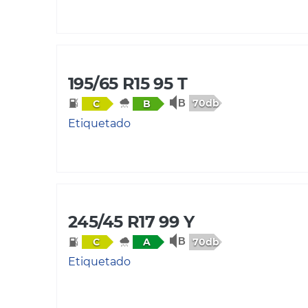
195/65 R15 95 T
70db
C
B
Etiquetado
245/45 R17 99 Y
70db
C
A
Etiquetado