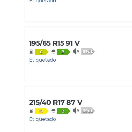
Etiquetado
195/65 R15 91 V
69db
C
B
Etiquetado
215/40 R17 87 V
69db
D
B
Etiquetado