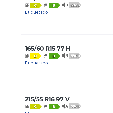
69db
C
B
Etiquetado
165/60 R15 77 H
69db
D
B
Etiquetado
215/55 R16 97 V
69db
C
B