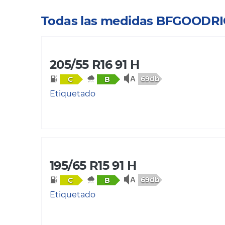
Todas las medidas BFGOOD
205/55 R16 91 H
69db
C
B
Etiquetado
195/65 R15 91 H
69db
C
B
Etiquetado