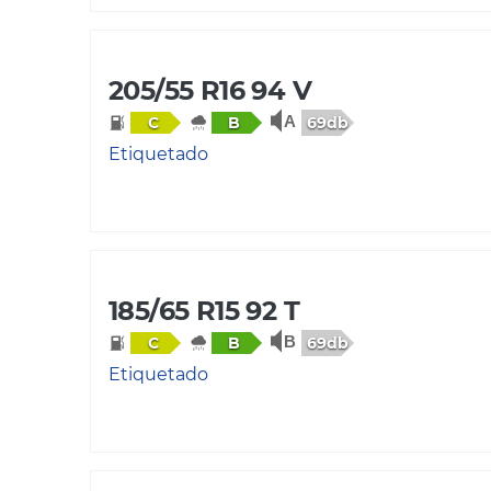
205/55 R16 94 V
69db
C
B
Etiquetado
185/65 R15 92 T
69db
C
B
Etiquetado