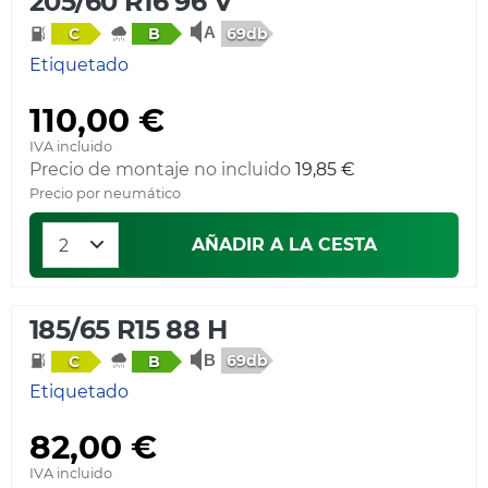
205/60 R16 96 V
69db
C
B
Etiquetado
110,00 €
IVA incluido
Precio de montaje no incluido
19,85 €
Precio por neumático
AÑADIR A LA CESTA
185/65 R15 88 H
69db
C
B
Etiquetado
82,00 €
IVA incluido