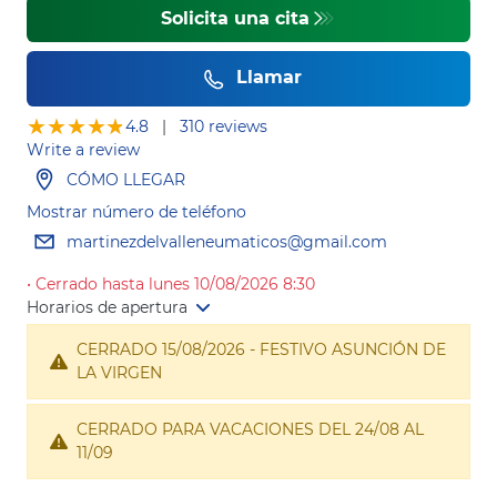
Solicita una cita
Llamar
★★★★★
★★★★★
4.8
|
310 reviews
Write a review
CÓMO LLEGAR
Mostrar número de teléfono
martinezdelvalleneumaticos@gmail.com
• Cerrado hasta lunes 10/08/2026 8:30
Horarios de apertura
CERRADO 15/08/2026 - FESTIVO ASUNCIÓN DE
LA VIRGEN
CERRADO PARA VACACIONES DEL 24/08 AL
11/09