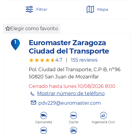
Filtrar
Mapa
Elegir como favorito
Euromaster Zaragoza
1
Ciudad del Transporte
★★★★★
★★★★★
4.7
|
155 reviews
Pol. Ciudad del Transporte, C.P-B, nº96
50820
San Juan de Mozarrifar
Cerrado hasta lunes 10/08/2026 8:00
Mostrar número de teléfono
pdv229@euromaster.com
Camioneta
Coche
Ingeniería Civil