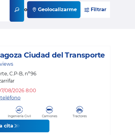
o
Geolocalizarme
Filtrar
agoza Ciudad del Transporte
eviews
rte, C.P-B, nº96
rrifar
07/08/2026 8:00
teléfono
Ingeniería Civil
Camiones
Tractores
a cita