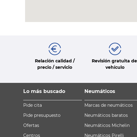
Relación calidad /
Revisión gratuita de
precio / servicio
vehículo
Lo más buscado
Neumáticos
Pide cita
Marcas de neumáticos
Pide presupuesto
Neumáticos baratos
Ofertas
Neumáticos Michelin
Centros
Neumáticos Pirelli