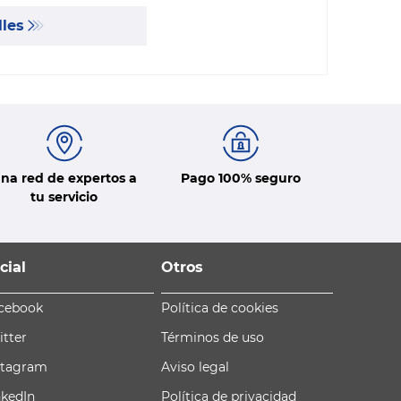
lles
na red de expertos a
Pago 100% seguro
tu servicio
cial
Otros
cebook
Política de cookies
itter
Términos de uso
stagram
Aviso legal
nkedIn
Política de privacidad