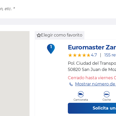
Elegir como favorito
Euromaster Zar
1
★★★★★
★★★★★
4.7
|
155 r
Pol. Ciudad del Transpo
50820
San Juan de Moza
Cerrado hasta viernes 
Mostrar número de 
Camioneta
Coche
Solicita un