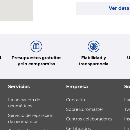
Ver deta
l
Presupuestos gratuitos
Fiabilidad y
U
y sin compromiso
transparencia
Servicios
Empresa
So
Financiación de
Contacto
Fa
neumáticos
Sobre Euromaster
Tw
Servicio de reparación
Centros colaboradores
In
de neumáticos
Certificados
Li